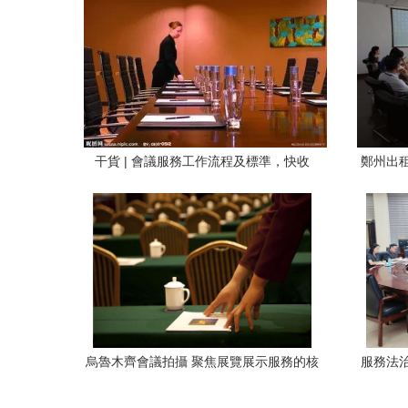
干貨 | 會議服務工作流程及標準，快收
鄭州出
藏！
短租
烏魯木齊會議拍攝 聚焦展覽展示服務的核
服務法
心要點