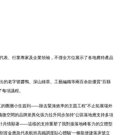
域代表、行業專家及企業領袖，不僅全方位展示了各地農特產品
出的老字號醬鴨、深山綠茶、工藝編織等兩百余款優質“百縣
了每項議程。
互的圈層小生簽到——除去緊湊效率的主題工程”不止拓展場外
議微空間的品牌差異化張力拉升同步加持”公區落地應支持多項
設計共情顯著——這樣的支持重塑了我對接落地峰客力的立體型
別首金應急代表航班高鐵調度貼心體驗‘一條龍便捷落床號立