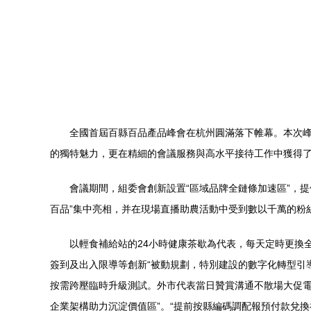
全國首屆百縣百品產品峰會在杭州圓滿落下帷幕。本次峰
的獨特魅力，更在精細的會議服務與高水平接待工作中獲得
會議期間，組委會創新設置“區域品牌全鏈條加速區”，
百品”集中亮相，并在現場直播助農活動中受到數以千萬的粉
以輕食補給站的24小時健康茶歇為代表，每天定時更換
簽到及出入限導等創新“被動規劃，特別建設的數字化轉型引
按需跨壓臨時升級測試。外市代表當日贊賞溝通不散場大促電
企業架構助力沉淀價值區”。“提前按縣編碼調配報預付款兌