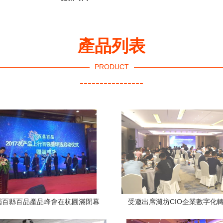
產品列表
PRODUCT
----------------
屆百縣百品產品峰會在杭圓滿閉幕
受邀出席濰坊CIO企業數字化
卓越服務鑄就縣域品牌盛會
會，引領客戶服務數字新紀元—