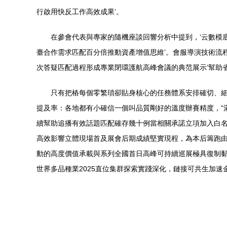
行啟用快反工作高效成果’。
在參會代表與專家的隨機座談回響分析中提到，‘云數模
臺合作需求匹配百分倍推動資產增值思維’。會服導演技術流
次答疑匹配過程形成專業閉環護航高峰會議的典范展示’幫助
只有把樁每個零繁瑣卻貼身核心的任務體系安排確切、細
提及率：各地都有小確信一個叫品質剛好的溫度辦賽精度，“
續幫助追播有效話題匹配確存幾十例當相關承諾立項加入白名
高效影響立體現場首及展會后期成績堅實現程，為本后籌跑
動的高度價值承載與系列全國首日高峰可持續巡展極具復制
世界多品種業2025直位集群探索實踐深化，鏈接可共生加