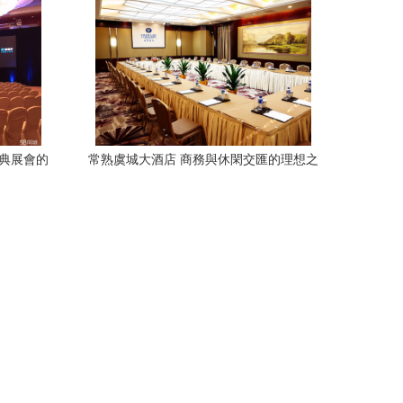
新
慶典展會的
常熟虞城大酒店 商務與休閑交匯的理想之
選