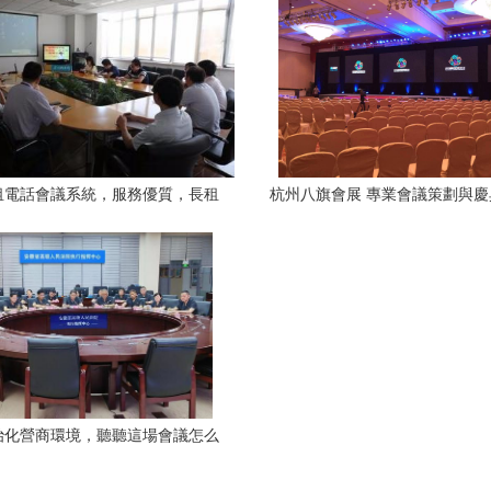
議服務助力企業轉型創
租電話會議系統，服務優質，長租
杭州八旗會展 專業會議策劃與
靈活選擇，助力高效會議溝通
全能服務專家
治化營商環境，聽聽這場會議怎么
說