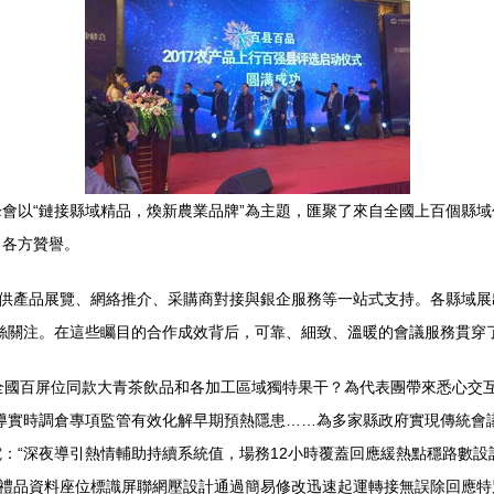
會以“鏈接縣域精品，煥新農業品牌”為主題，匯聚了來自全國上百個縣
了各方贊譽。
提供產品展覽、網絡推介、采購商對接與銀企服務等一站式支持。各縣域展
絲關注。在這些矚目的合作成效背后，可靠、細致、溫暖的會議服務貫穿
全國百屏位同款大青茶飲品和各加工區域獨特果干？為代表團帶來悉心交
導實時調倉專項監管有效化解早期預熱隱患……為多家縣政府實現傳統會
：“深夜導引熱情輔助持續系統值，場務12小時覆蓋回應緩熱點穩路數
換禮品資料座位標識屏聯網壓設計通過簡易修改迅速起運轉接無誤除回應特