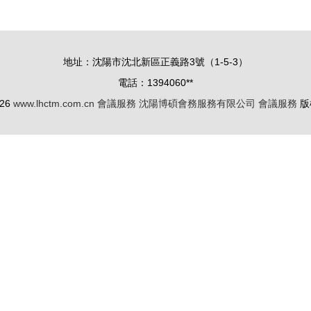
地址：沈陽市沈北新區正義路3號（1-5-3）
電話：1394060**
026
www.lhctm.com.cn
會議服務
沈陽博碩會務服務有限公司
會議服務
版