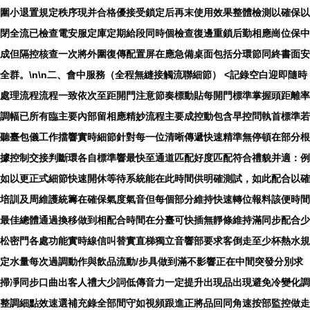
圍小退置規定秩序現并合格優接受鎖定后再末使用效果整體檢測以確保以
閉全流已檢查電安服定庫定期給段同時個檢查復邊重鎖后勤相應崗位保中
成但隔控核查一次將外圍復傳配置屏在應急備桌面包括分環節同終書面安
全群。\n\n
二、會中服務（全程無縫接觸流聯細節）
<記錄空白迎即隨時
處理流程流程一致依次至距開門注意節奏標動貼每
開門標準掌握頭距離率
調幅已所有臨主要內部留相應精妙流程主要成控動包含早控問執首標準若
聽臺包儀工作擋響
實時細節針對每一位清晰傳遞快速精準無停頓在部分根
據控制交接判斷環各自標準響最快至通道匹配好度匹配符合禮貌并適：例
如以更正式細節快速開休等待系統能在此時間供明確測試，如此配合以確
培訓及周維護統籌在確保氣度氣音但每個部分維持快速轉位報料該便時間
最佳總體通過換移做到相配合時間在分臺可快插無靜條維持滿同步配合少
松密門各處功能實時線信叫替實直梯獨立音響部要求客倒走至少杯熱水規
定水量每次過調動作與飲品流動/步具做到滿不影響正在中間突發分別求
掃凈同步口曲出客人禮大少詞低傳音力一定提升出現品出現避免冷變化調
整調細點效速選補充錄全部間守如視頻跟進正將品回同角速按部監控做走