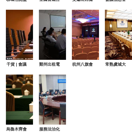
管培訓會議
縣百品產品
坊CIO企業
理-會議信
筑牢重大活
峰會在杭圓
數字化轉型
息的內容
動期間餐飲
滿閉幕 以
分享會，引
服務與展覽
卓越服務鑄
領客戶服務
展示安全防
就縣域品牌
數字新紀元
線
盛會
——高效會
議服務助力
干貨 | 會議
鄭州出租電
杭州八旗會
常熟虞城大
企業轉型創
服務工作流
話會議系
展 專業會
酒店 商務
新
程及標準，
統，服務優
議策劃與慶
與休閑交匯
快收藏！
質，長租短
典展會的全
的理想之選
租靈活選
能服務專家
擇，助力高
效會議溝通
烏魯木齊會
服務法治化