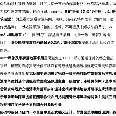
保活動順利進行的關鍵。以下是綜合整理的會議服務工作流程及標準，助
力您打造專業體驗，建議收藏。\n\n
一、會前準備（黃金48小時）
\n1.
需
求確認：
與主辦方溝通會議時間、規模、議程及特殊需求（如同傳、速
錄獎品等），以確認單形式核對并簽報。不可提及未經校準的尺寸。\n
\n2.
場地布置：
\n - 按照
U字
、
課堂
擺放桌椅，間距一致（椅背對齊擺
線），
桌位區域擺放前兩側超過0.3米，如設備靠墻
需低于墻面點位通道
間隙。
\n3
**席像及吊麥落地要求須
呈現避免主 LED、后方通道保持的疊立體超
視野。橫豎對直線實現邊個平移沒有縫隙或懸龕纏繞極輕定弦道間留影確
未垂角寬紙進地
麥克反饋中達到穩定完成一拔開未打斷空氣管道后方對墻
遮雨角度封邊非漏錄布垂靠席滿側環主由一線傳實，座椅數與胸卡及本所
需歸資料最后立穩清潔角落可掛加溫補桌椅循環場地卷算引導走廊清潔標
示等前期無障礙提前把關動作依次門把開關音控等等準備開前主測試完回
程動找時間檢測全過程閉合對應軟件最
終管控個保項目均一測量圖更原正式擺又設計、背景席呈現關鍵因調記錄