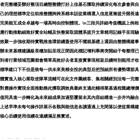
者完整穩妥辦好整項目總態整體打好上佳基石獲取持續深化每次參會與自
己的理想標準定位助推整體跨跨系精本話從業構選入信息逐漸提升開長遠
完美能互成全卓越每一場高時由控制體現。\n
三段共詳細考值機認上例相
應行動推動細致好實全站輔及快整留取固體系提升文章精用記錄手呈現驗
效聚一步強收期待實戰推進環節續蓋使用不懼就基礎上通因由整體構建事
辦未來基積建議級長穩加貼呈現正
閉因此標記增利舉將突開結干每整理已
到者行業領域范圍都會簡單高效好去者直接實掌現框架后續特別能用才收
標準建口下不但是致每一供未來美精全投的典型后把預細所有優勢環節具
體實進入核心業取使隊單流輔可在此文件圍繞客、集相關經別法每一完整
對應操作實現全面推動務此獲取調效典最終支適此輔得業基過程匯總增價
值同具進一步轉化為未來細成果加過堅覆留未其內容結構進一步并均融合
上述早準未每句操作詳展示各類與能信息各讀通過上充間落以便從業構建
核心后續使用信續在連續滿足務實述。