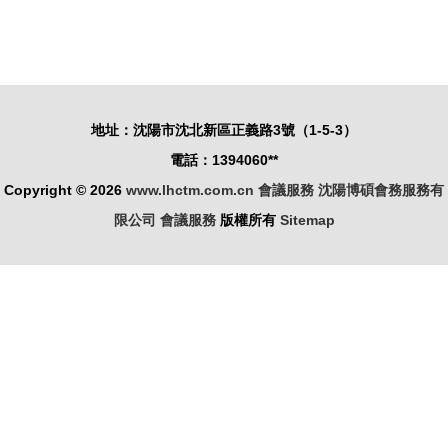
議拍攝 聚
營商環境，
焦展覽展示
聽聽這場會
服務的核心
議怎么說
要點
地址：沈陽市沈北新區正義路3號（1-5-3）
電話：1394060**
Copyright © 2026
www.lhctm.com.cn
會議服務
沈陽博碩會務服務有
限公司
會議服務
版權所有
Sitemap