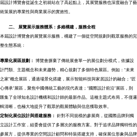
屆設計博覽會從誕生之初就站在了高起點上，其展覽服務也深度融合了藝
術策展的專業性與商業展示的實效性。
二、 展覽展示服務體系：多維構建，服務全程
本屆設計博覽會的展覽展示服務，構建了一個從空間規劃到觀眾服務的完
整生態系統：
專業化展區規劃：
博覽會摒棄了傳統展會單一的展位劃分模式，依據設
計門類、主題概念和未來趨勢，精心規劃了多個特色展區。例如：“未來
之家”概念展區，通過場景化搭建，展示智能科技與家居設計的融合；“匠
心傳承”展區，聚焦中國傳統工藝的現代表達；“國際設計前沿”展區，則
匯集了全球知名設計機構和設計師的最新作品。這種主題式布局，不僅邏
輯清晰，也極大地提升了觀眾的觀展體驗與信息獲取效率。
定制化展位設計與搭建服務：
針對不同規模的參展商，從國際品牌到獨
立設計工作室，組委會提供了多層次的服務方案。對于追求品牌獨特性的
參展方，提供專業的空間設計顧問和特裝搭建支持，確保展位形象與品牌