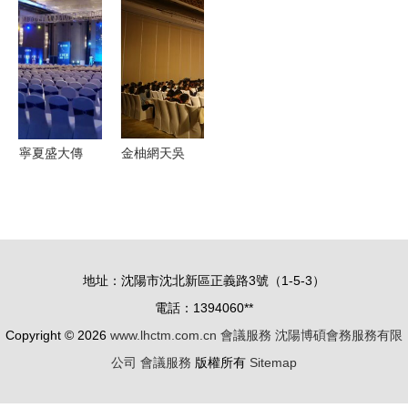
南昌會議中
成立“一聯
一站式管家
示服務的融
要注意的禮
三幫”服務
與展覽展
合與創新
儀事宜
企業專班，
示，引領高
提升會議服
端會務新體
務效能
驗
寧夏盛大傳
金柚網天吳
媒 專業會
系統v2.0上
議會展與展
線發布會
覽展示服務
以智慧產品
的卓越引領
釋放組織與
地址：沈陽市沈北新區正義路3號（1-5-3）
者
人力的新自
電話：1394060**
由
Copyright © 2026
www.lhctm.com.cn
會議服務
沈陽博碩會務服務有限
公司
會議服務
版權所有
Sitemap