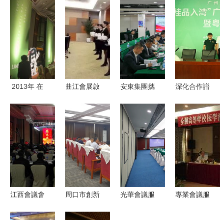
2013年 在
曲江會展啟
安東集團攜
深化合作譜
地化展覽展
動“年會”模
手埃及石油
新篇 粵桂
示服務體系
式！“會小
部代表及油
消費協作再
的多層升級
二”五星級
氣行業代表
升級，“桂
服務等你來
團，共繪能
品入灣”助
體驗
源合作新藍
推區域發展
圖
江西會議會
周口市創新
光華會議服
專業會議服
務公司提示
服務模式
務新概念
務與展覽展