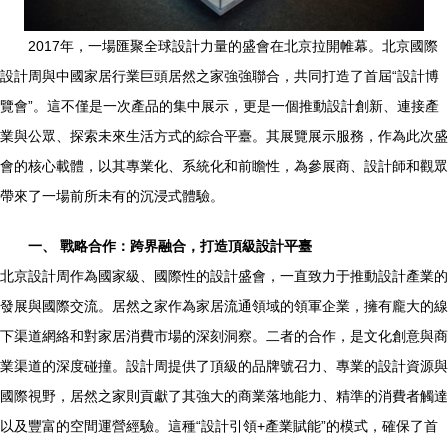
2017年，一場匯聚全球設計力量的盛會在北京拉開帷幕。北京國際
設計周與中國家居行業巨頭居然之家強強聯合，共同打造了首屆“設計博
覽會”。這不僅是一次產品的集中展示，更是一個推動設計創新、連接產
業與公眾、探索未來生活方式的綜合平臺。其展覽展示服務，作為此次盛
會的核心載體，以其專業化、系統化和前瞻性，為參展商、設計師和觀眾
帶來了一場前所未有的沉浸式體驗。
一、 戰略合作：跨界融合，打造頂級設計平臺
北京設計周作為國家級、國際性的設計盛會，一直致力于推動設計產業的
發展與國際交流。居然之家作為家居流通領域的領軍企業，擁有龐大的線
下渠道網絡和對家居消費市場的深刻洞察。二者的合作，是文化創意與商
業渠道的深度碰撞。設計周提供了頂級的品牌號召力、專業的設計資源與
國際視野，居然之家則貢獻了其強大的商業落地能力、精準的消費者觸達
以及豐富的空間運營經驗。這種“設計引領+產業賦能”的模式，確保了首