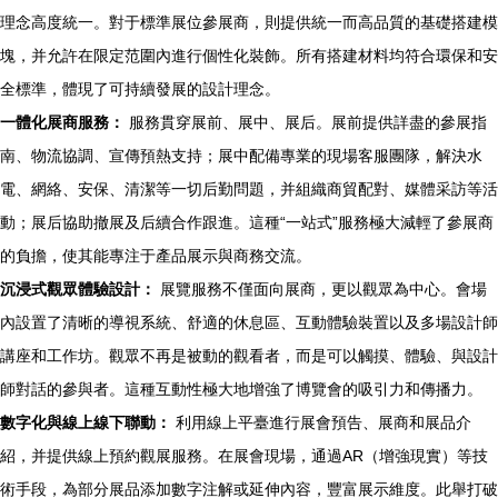
理念高度統一。對于標準展位參展商，則提供統一而高品質的基礎搭建模
塊，并允許在限定范圍內進行個性化裝飾。所有搭建材料均符合環保和安
全標準，體現了可持續發展的設計理念。
一體化展商服務：
服務貫穿展前、展中、展后。展前提供詳盡的參展指
南、物流協調、宣傳預熱支持；展中配備專業的現場客服團隊，解決水
電、網絡、安保、清潔等一切后勤問題，并組織商貿配對、媒體采訪等活
動；展后協助撤展及后續合作跟進。這種“一站式”服務極大減輕了參展商
的負擔，使其能專注于產品展示與商務交流。
沉浸式觀眾體驗設計：
展覽服務不僅面向展商，更以觀眾為中心。會場
內設置了清晰的導視系統、舒適的休息區、互動體驗裝置以及多場設計師
講座和工作坊。觀眾不再是被動的觀看者，而是可以觸摸、體驗、與設計
師對話的參與者。這種互動性極大地增強了博覽會的吸引力和傳播力。
數字化與線上線下聯動：
利用線上平臺進行展會預告、展商和展品介
紹，并提供線上預約觀展服務。在展會現場，通過AR（增強現實）等技
術手段，為部分展品添加數字注解或延伸內容，豐富展示維度。此舉打破